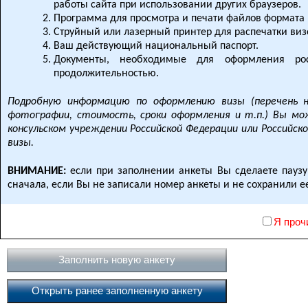
работы сайта при использовании других браузеров.
Программа для просмотра и печати файлов формата
Струйный или лазерный принтер для распечатки виз
Ваш действующий национальный паспорт.
Документы, необходимые для оформления р
продолжительностью.
Подробную информацию по оформлению визы (перечень н
фотографии, стоимость, сроки оформления и т.п.) Вы м
консульском учреждении Российской Федерации или Российс
визы.
ВНИМАНИЕ:
если при заполнении анкеты Вы сделаете паузу
сначала, если Вы не записали номер анкеты и не сохранили е
Порядок заполнения электронной формы визовой а
Я проч
Выберите название страны из выпадающего списка
консульское учреждение Российской Федерации
получением визы.
Выберите язык из выпадающего списка «Язык подск
необходимо ответить. Если в качестве языка подс